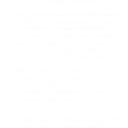
کف دار ( اما بدون صابون ) توصیه میشود .
متخصصان پوست معتقدند شست و شوی صورت هر صبح
و شب یکی از موثرترین روش های کنترل مقدار چربی
پوست است همچنین متخصصان توصیه میکنند : سعی کنید
همیشه تمیز کننده های ملایم ( فیس واش ها ) رابرای پاک
کردن صورت به کار ببرید چون صابون ها یی که خاصیت
پاک کنندگی قوی دارند ، موجب تحریک پوست برای تولید
چربی بیشتر می شوند .
امتیاز دیگری که استفاده از این شوینده ها مخصوصا
زمانیکه شستشو با لیف نرم همراه باشد ، به همراه دارد
این است که سبب برداشتن سلولهای مرده از سطح
پوست میشوند زیرا تجمع سلولهای مرده پوست می تواند
منجر به انسداد منافذ پوست و ایجاد دانه های سرسیاه
شوند .
افراد با پوست چرب و مختلط و افرادی که مستعد ایجاد
جوش و آکنه هستند بهتر است از پاک کننده هایی که دارای