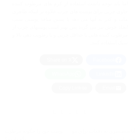
اما باید توجه داشت استفاده از کرم های مرطوب کننده
حاوی چربی برائ پوست های چرب علاوه بر اینکه ظاهری
مات و کدر به آنها می دهد با بستن منافذ پوستی سبب
ایجاد جوش نیز می گردد پس بهتر است پوستهای چرب از
مرطوب کننده هایی با حداقل چربی و با رطوبت دهی بالا و
سبک استفاده کنند.
Share on X
Facebook
WhatsApp
LinkedIn
Copy Link
Email
آیا شستشوی به دفعات برای مو
پوست خود را چگونه مرطوب
مضر است ؟
نگه داريم؟