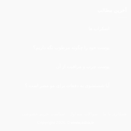
آخرین مطالب
اسکراب ها
هیچ
دیدگاهی
برای
ثبت
اسکراب
نشده
پوست خود را چگونه مرطوب نگه داريم؟
ها
هیچ
دیدگاهی
برای
ثبت
پوست
نشده
پوست چرب و مراقبت از آن
خود
را
هیچ
چگونه
دیدگاهی
برای
مرطوب
ثبت
نگه
پوست
نشده
آیا شستشوی به دفعات برای مو مضر است ؟
چرب
داريم؟
و
هیچ
مراقبت
دیدگاهی
از
برای
ثبت
آیا
آن
نشده
شستشوی
به
همکاری با ما
سوالات متداول
سیاست حریم خصوصی
دفعات
برای
مو
Copyright 2026 ©
www.adra.ir
مضر
است