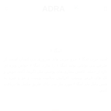
Ski
t
conten
امگا ۶
اسید چرب امگا ۶ جزو چربی های ضروری بدن انسان است، از
طرفی بدن توانایی تولید امگا ۶ را ندارد. امگا ۶ خواص ویژه ای
دارد از جمله: کاهش بیماری های پوستی مثل اگزما، آکنه، جوش و
لک های قرمز پوستی، افزایش سلامت پوست و مو و غیره به
همین دلیل باید امگا ۶ مورد نیاز بدن را از طریق مکمل ها دریافت
کنیم.