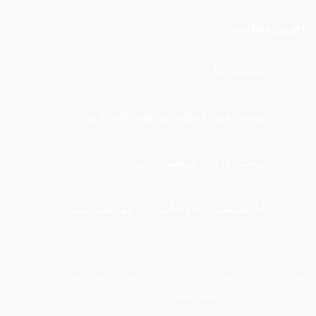
آخرین مطالب
اسکراب ها
هیچ
دیدگاهی
برای
ثبت
اسکراب
نشده
پوست خود را چگونه مرطوب نگه داريم؟
ها
هیچ
دیدگاهی
برای
ثبت
پوست
نشده
پوست چرب و مراقبت از آن
خود
را
هیچ
چگونه
دیدگاهی
برای
مرطوب
ثبت
نگه
پوست
نشده
آیا شستشوی به دفعات برای مو مضر است ؟
چرب
داريم؟
و
هیچ
مراقبت
دیدگاهی
از
برای
ثبت
آیا
آن
نشده
شستشوی
به
همکاری با ما
سوالات متداول
سیاست حریم خصوصی
دفعات
برای
مو
Copyright 2026 ©
www.adra.ir
مضر
است