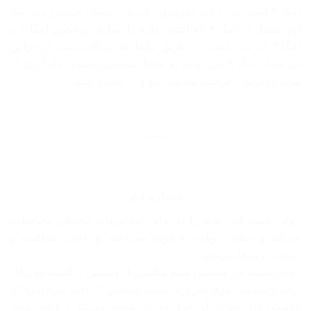
امگا ۹ اسید چرب غیر ضروری ِ که بدن انسان خودش می توند
اون مقدار از امگا ۹ که احتیاج داره را بسازه، برعکس امگا ۳ و
امگا ۳ که می بایست از طریق مکمل ها دریافت بشه. از خواص
بی شمار امگا ۹ می تونیم به حفظ سلامتی پوست، جلوگیری از
پیری زودرس، افزایش سلامتی مو و … اشاره کنیم.
عصاره انار
روغن هسته انار موها را در برابر آلودگی‌های محیطی محافظت
می‌کند و حیاتی دوباره به موها می‌بخشد و باعث شفافیت و
نرم‌شدن موها می‌شود.
روغن هسته انار همچنین منبع مناسبی از ویتامین C است که برای
رشد و سلامت موها ضروری است. ویتامین C بافت پیوندی را که
فولیکول‌های مو در آن قرار دارند؛ تقویت می‌کند و باعث بهبود