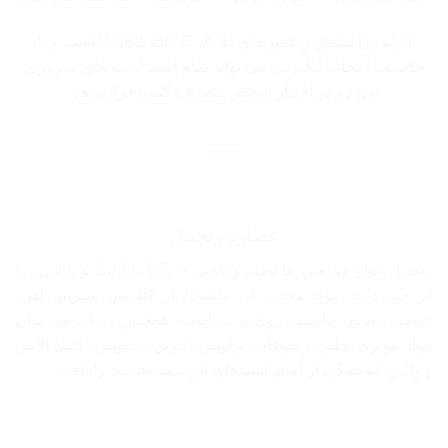
آلوئه ورا شامل ویتامین‌های B1،B2 ،B6 ،C ،A ،E است و با
خاصیت اعجاب انگیزش می تواند تمام اسید آمینه هاى ضرورى
بدن رو در اختیار شخص مصرف کننده قرار بدهد.
عصاره زنجبیل
زنجبیل انواع ویتامین ها نظیر ویتامین C، B1، B2، A و نیاسین را
در خود دارد. مواد معدنی آن متشکل از کلسیم، منیزیم، آهن،
فسفر، سدیم، پتاسیم، روی و … است. همچنین در آن می توان
مواد موثری نظیر تریپتوفان، ترئونین، لیزین، متیونین، فنیل آلانین
و والین که همگی از آمینو اسیدهای ارزشمند هستند را یافت.