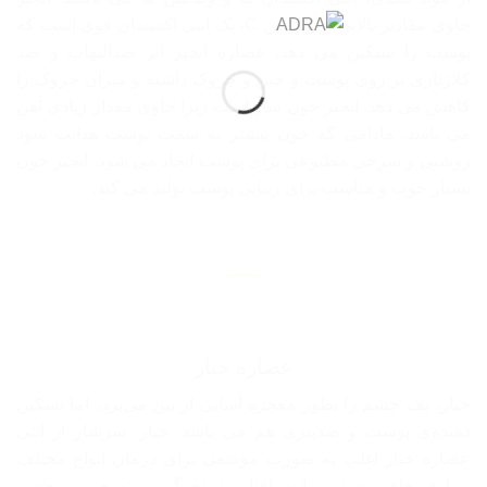
حاوی مقادیر بالایی از ویتامین C، یک آنتی اکسیدان قوی است که
پوست را تسکین می دهد. عصاره انجیر اثر ضدالتهاب و ضد
کلاژنازی بر روی پوست و چین و چروک داشته و میزان چروک را
کاهش می دهد. انجیر خون ساز است زیرا حاوی مقدار زیادی آهن
می باشد. مادامی که خون بیشتر به سمت پوست هدایت شود
روشنی و سرخی مطبوعی برای پوست ایجاد می شود. انجیر خون
بسیار خوب و مناسب برای زیبایی پوست تولید می کند.
عصاره خیار
خیار، پف چشم را بطور معجزه آسایی از بین می‌برد، اما تسکین
دهنده‌ی پوست و ضدپیری هم می باشد. خیار، سرشار از آنتی
عصاره خیار اغلب به صورت موضعی برای درمان انواع مختلف
بیماری های پوستی مانند آفتاب سوختگی و تورم زیر چشم