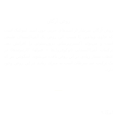
روغن آرگان
روغن آرگان سرشار از اسیدهای چربی چون اسید لینولئیک است
که حاوی ویتامین E هست. این روغن یک آنتی‌اکسیدان طبیعی
است و می‌تواند اکسیژن‌رسانی درون‌سلولی را افرایش دهد.
ترکیبات آنتی‌اکسیدانی (توکوفرول‌ها – فنولها- کارتنوئیدها) در
غلظت بسیار زیادی در این روغن یافت می‌شوند. آسکولین نیز که
یک ترکیب ضد سرطان است به میزان زیادی در این روغن وجود
دارد.
امگا ۹