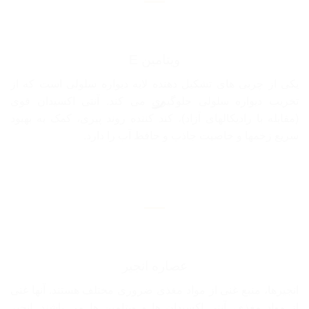
ویتامین E
یکی از چربی های تشکیل دهنده لایه دیواره سلولی است که از
تخریب دیواره سلولی جلوگیری می کند. آنتی اکسیدان قوی
(مقابله با رادیکالهای آزاد)، کند کننده روند پیری، کمک به بهبود
سریع زخمها و خاصیت جاذب و حافظ آب را دارد.
عصاره انجیر
انجیرها، منبع غنی از مواد مغذی ضروری مختلف هستند. آنها غنی
از مواد مغذی، آنتی اکسیدان ها و ویتامین ها می باشند. انجیر