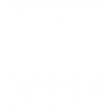
استفاده می شود. اسید اسکوربیک و کافئیک دو ترکیب حیاتی در
خیار هستند که از از دست دادن آب بدن جلوگیری می
کنند.اکسیدان، رطوبت، و PH کاملا متعادل با پوست شماست
عصاره پاپایا
پاپایا یکی از میوه‌های استوایی و بومی مناطق حاره‌ای آمریکا و
مکزیک است و در کشورهای هند، آفریقای جنوبی، سری لانکا و
فیلیپین هم پرورش داده می‌شود. پاپایا سرشار از آنتی
اکسیدان‌هایی مانند کاروتنوئید و لیکوپن، فیبر، انواع ویتامین مانند
ویتامین آ و ث و مواد معدنی است. ویتامین آ موجود در این میوه
برای سلامت مو مفید است. علاوه بر این، پاپایا حاوی مقدار زیادی