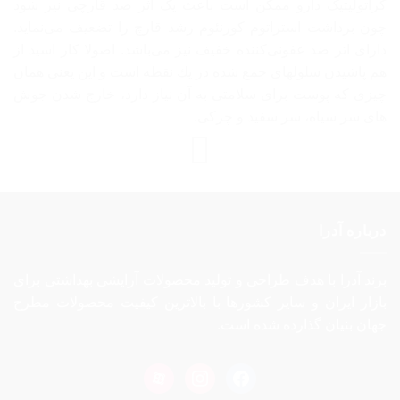
کراتولیتیک دارو ممکن است باعث یک اثر ضد قارچی نیز شود
چون برداشت استراتوم کورنئوم رشد قارچ را تضعیف می‌نماید.
دارای اثر ضد عفونی‌کننده خفیف نیز می‌باشد. اصولا كار اسيد از
هم پاشيدن سلولهاى جمع شده در يك نقطه است و اين يعنى همان
چيزى كه پوست براى سلامتى به آن نياز دارد، خارج شدن جوش
هاى سر سياه، سر سفيد و چركى.
درباره آدرا
برند آدرا با هدف طراحی و تولید محصولات آرایشی بهداشتی برای
بازار ایران و سایر کشورها با بالاترین کیفیت محصولات مطرح
جهان بنیان گذارده شده است.
aparat
instagram
facebook