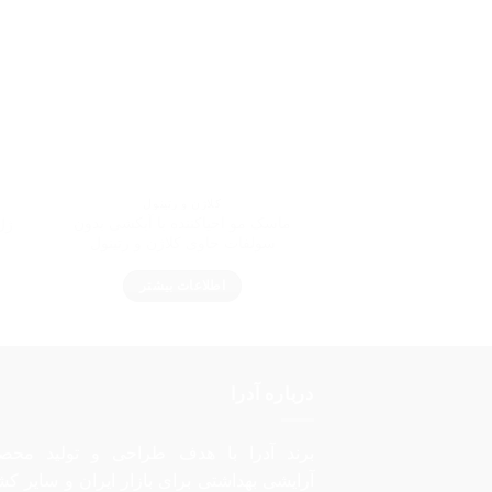
کلاژن و رتینول
ماسک مو احیاکننده با آبکشی بدون
ژل
سولفات حاوی کلاژن و رتینول
اطلاعات بیشتر
درباره آدرا
برند آدرا با هدف طراحی و تولید محص
آرایشی بهداشتی برای بازار ایران و سایر کش