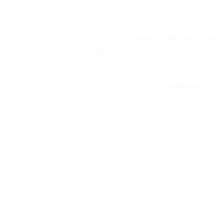
ت
شکی پوست
قویت ساختار کلاژن پوست
حفاظت از پوست در برابر رادیکال‌های
حصول:
6263289502861
ه:
کلاژن و رتینول