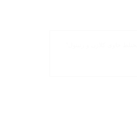
لط حاوی کلاژن و رتینول”