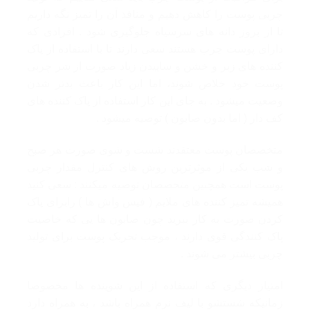
چربی پوست را کاهش دهیم و منافذ آن را تمیز نگه داریم
تا از بروز دانه های سرسیاه جلوگیری شود . افرادی که
دارای پوست چرب هستند سعی دارند تا با استفاده از پاک
کننده های زبر و خشن و ساییدن زیاد صورت از شر چربی
پوست خود خلاص شوند، اما این کار باعث بدتر شدن
وضعیت میشود . به جای این کار استفاده از پاک کننده های
کف دار ( اما بدون صابون ) توصیه میشود .
متخصصان پوست معتقدند شست و شوی صورت هر صبح
و شب یکی از موثرترین روش های کنترل مقدار چربی
پوست است همچنین متخصصان توصیه میکنند : سعی کنید
همیشه تمیز کننده های ملایم ( فیس واش ها ) رابرای پاک
کردن صورت به کار ببرید چون صابون ها یی که خاصیت
پاک کنندگی قوی دارند ، موجب تحریک پوست برای تولید
چربی بیشتر می شوند .
امتیاز دیگری که استفاده از این شوینده ها مخصوصا
زمانیکه شستشو با لیف نرم همراه باشد ، به همراه دارد