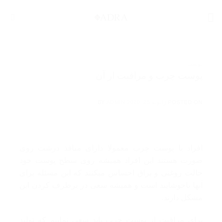
Ski
t
conten
پوست
پوست چرب و مراقبت از آن
POSTED ON
ژانویه 28, 2020
ADMIN
BY
افراد با پوست چرب معمولا دارای منافذ درشت روی
صورت هستند این افراد همیشه روی سطح پوست خود
حالت روغنی و براق احساس میکنند که این مسئله برای
آنها ناخوشایند است و همیشه سعی در برطرف کردن این
مشکل دارند.
برای مراقبت از پوست چرب باید سعی نماییم که تولید