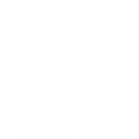
اسکراب،اغلب جوش های سطحی و سختی پوست و پینه
های سطحی برطرف می شود و پوست احساس سبکی
می کند.معمولاً افرادی که اسکراب انجام می دهند،بعد از
انجام آن احساس خنکی و تازگی را روی پوست صورتشان
احساس می کنند.
چرا باید از کِرِم‌ های اسکراب(لایه‌ بردار) استفاده کرد؟
حذف لایه ‌های شاخی و سلول‌ های مرده پوست، باعث
حذف باکتری ‌های مَُضر و کاهش قطر منافذ پوست شده و
به زیبایی و افزایش سلامت پوست کمک می ‌کند. روش‌
هایی که برای این منظور استفاده می ‌شوند شامل دو
روش مکانیکی و شیمیایی هستند.
در فصل تابستان با وجود هوای گرم و تعرق زیاد معمولاٌ
سلول ها بیشتر مرده و در پوست جمع می شوند.به علاوه
استفاده از کرم های ضد آفتاب نیز به تجمع بیشتر سلول
های مرده می افزاید.در فصل زمستان حتی پوست های
چرب نیز کمتر به اسکراب پوست نیاز خواهند
داشت.استفاده مرتب و به موقع از اسکراب ها باعث از