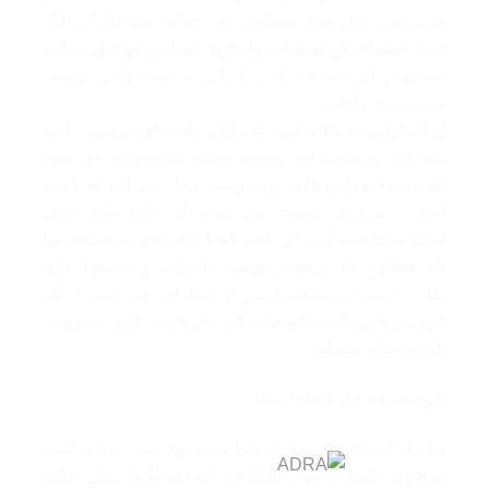
بین رفتن چین های سطحی نیز خواهد شد.بنابراین اگر
قصد استفاده از اسکراب را دارید،حتما در فواصل زمانی
منظم از آن استفاده کنید تا تاثیر مناسب را بر پوست
صورت تان بگذارد.
از اسکرابی استفاده کنید که دارای دانه های درشت نباشد
دانه های درشت باعث تخریب سلول های شاخی می شود
که معمولاً خراش های روی پوست ایجاد می کند که باعث
ایجاد زخم روی پوست می شوند.دانه های مایع درون
اسکرب نباید به گونه ای باشد که باعث زخم شود،بلکه تنها
باید سطح نازکی و سخت پوست را بردارد و به سلول های
شاخی آسیب نزند.معمولاً پس از اسکراب بهتر است از یک
کرم مرطوب کننده استفاده کرد تا رطوبت لازم به پوست
تازه و جوان برساند.
نحوه استفاده از اسکراب ها
قبل از استفاده از مواد اسکراب معمولاً صورت باید کمی
مرطوب باشد تا مواد اسکراب که تقریباً با شکل جامد