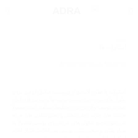
Ski
t
conten
پوست
اسکراب ها
POSTED ON
ژانویه 28, 2020
ADMIN
BY
اسکراب یا همان لایه برداری،پوست شامل از بین بردن
سلول های مرده روی پوست و پینه ها و سختی های ایجاد
شده بر پوست و از بین بردن خطوط سطحی است.معمولاً
پوست های چرب دچار سختی و تجمع سلول های مرده
می شوند.تجمع سلول های مرده روی پوست معمولاً به
سیاه شدن و سخت شدن پوست می انجامد.بعد از انجام