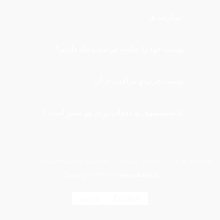
اسکراب ها
هیچ
دیدگاهی
برای
ثبت
اسکراب
نشده
پوست خود را چگونه مرطوب نگه داريم؟
ها
هیچ
دیدگاهی
برای
ثبت
پوست
نشده
پوست چرب و مراقبت از آن
خود
را
هیچ
چگونه
دیدگاهی
برای
مرطوب
ثبت
نگه
پوست
نشده
آیا شستشوی به دفعات برای مو مضر است ؟
چرب
داريم؟
و
هیچ
مراقبت
دیدگاهی
از
برای
ثبت
آیا
آن
نشده
شستشوی
به
همکاری با ما
سوالات متداول
سیاست حریم خصوصی
دفعات
برای
مو
Copyright 2026 ©
www.adra.ir
مضر
است
؟
English
فارسی