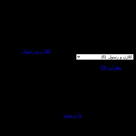
کمک به تولید کلاژن و جلوگیری از افتادگی و پیری پوست
آبرسانی عمیق پوست بدن و جلوگیری از پیری و خشکی پوست
کمک به ترمیم و بازسازی بافت آسیب دیده
دارای بافت لوسیون-ژلی با پخش یکنواخت و سرعت جذب بالا
شناسه محصول:
6263289502892
دسته:
کلاژن و رتینول
نظرات (0)
نقد و بررسی‌ها
هنوز بررسی‌ای ثبت نشده است.
اولین کسی باشید که دیدگاهی می نویسد “ژل لوسیون بدن 
برای فرستادن دیدگاه، باید
وارد شده
باشید.
محصولات مرتبط