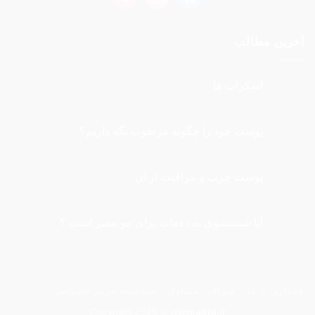
آخرین مطالب
اسکراب ها
هیچ
دیدگاهی
برای
ثبت
اسکراب
نشده
پوست خود را چگونه مرطوب نگه داريم؟
ها
هیچ
دیدگاهی
برای
ثبت
پوست
نشده
پوست چرب و مراقبت از آن
خود
را
هیچ
چگونه
دیدگاهی
برای
مرطوب
ثبت
نگه
پوست
نشده
آیا شستشوی به دفعات برای مو مضر است ؟
چرب
داريم؟
و
هیچ
مراقبت
دیدگاهی
از
برای
ثبت
آیا
آن
نشده
شستشوی
به
همکاری با ما
سوالات متداول
سیاست حریم خصوصی
دفعات
برای
مو
Copyright 2026 ©
www.adra.ir