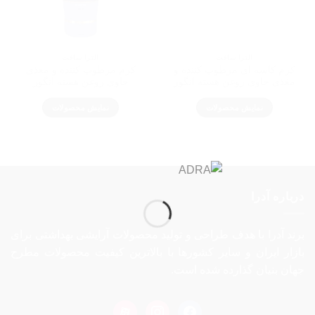
الترا سافت
الترا سافت
کرم کاسه ای مرطوب کننده و
کرم مرطوب کننده و مغذی
مغذی حاوی روغن هسته انگور
حاوی روغن هسته انگور
نمایش محصولات
نمایش محصولات
درباره آدرا
برند آدرا با هدف طراحی و تولید محصولات آرایشی بهداشتی برای
بازار ایران و سایر کشورها با بالاترین کیفیت محصولات مطرح
جهان بنیان گذارده شده است.
aparat
instagram
facebook