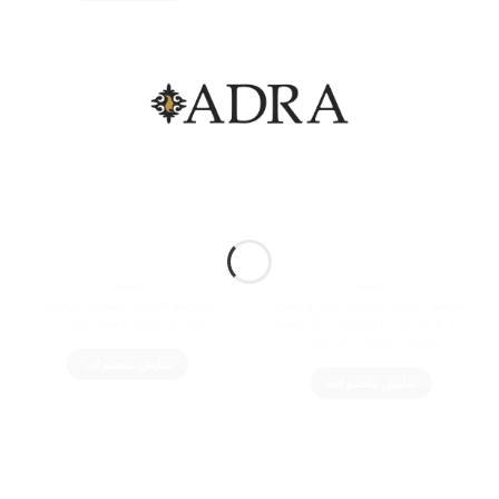
شامپو
شامپو
شامپو حاوی عصاره انار و شی
شامپو حاوی عصاره درخت
باتر و کراتین (موهای رنگ شده
چای و بابونه (ضد شوره )
تثبیت کننده رنگ مو)
نمایش محصولات
نمایش محصولات