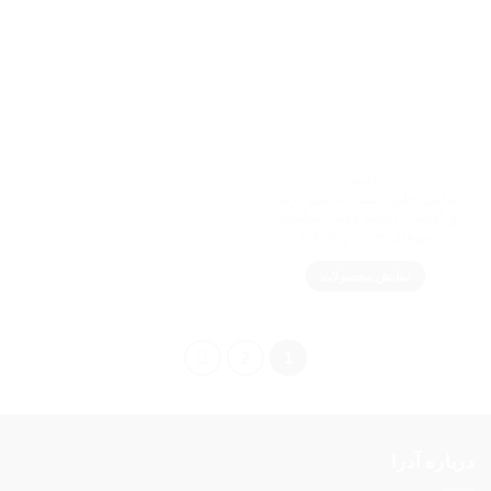
شامپو
شامپو حاوی عصاره لیمو ترش
و آویشن (حجم دهنده مناسب
موهای چرب و نازک)
نمایش محصولات
2
1
درباره آدرا