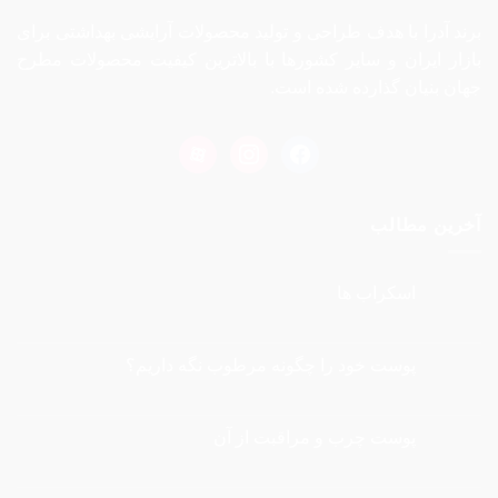
برند آدرا با هدف طراحی و تولید محصولات آرایشی بهداشتی برای
بازار ایران و سایر کشورها با بالاترین کیفیت محصولات مطرح
جهان بنیان گذارده شده است.
aparat
instagram
facebook
آخرین مطالب
اسکراب ها
هیچ
دیدگاهی
برای
ثبت
اسکراب
نشده
پوست خود را چگونه مرطوب نگه داريم؟
ها
هیچ
دیدگاهی
برای
ثبت
پوست
نشده
پوست چرب و مراقبت از آن
خود
را
هیچ
چگونه
دیدگاهی
برای
مرطوب
ثبت