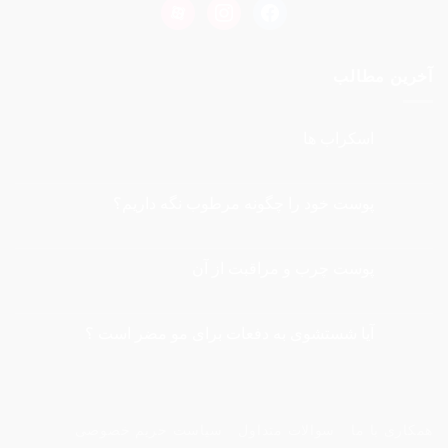
aparat
instagram
facebook
آخرین مطالب
اسکراب ها
هیچ
دیدگاهی
برای
ثبت
اسکراب
نشده
پوست خود را چگونه مرطوب نگه داريم؟
ها
هیچ
دیدگاهی
برای
ثبت
پوست
نشده
پوست چرب و مراقبت از آن
خود
را
هیچ
چگونه
دیدگاهی
برای
مرطوب
ثبت
نگه
پوست
نشده
آیا شستشوی به دفعات برای مو مضر است ؟
چرب
داريم؟
و
هیچ
مراقبت
دیدگاهی
از
برای
ثبت
آیا
آن
نشده
شستشوی
به
همکاری با ما
سوالات متداول
سیاست حریم خصوصی
دفعات
برای