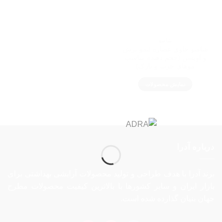
شامپو
شامپو حاوی عصاره لیمو ترش
و آویشن (حجم دهنده مناسب
موهای چرب و نازک)
نمایش محصولات
درباره آدرا
برند آدرا با هدف طراحی و تولید محصولات آرایشی بهداشتی برای
بازار ایران و سایر کشورها با بالاترین کیفیت محصولات مطرح
جهان بنیان گذارده شده است.