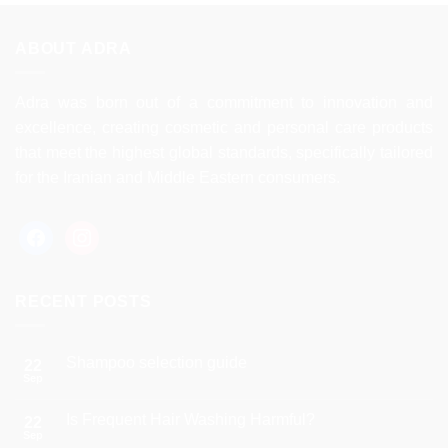
ABOUT ADRA
Adra was born out of a commitment to innovation and
excellence, creating cosmetic and personal care products
that meet the highest global standards, specifically tailored
for the Iranian and Middle Eastern consumers.
facebook
instagram
RECENT POSTS
Shampoo selection guide
22
Sep
No
Comments
on
Is Frequent Hair Washing Harmful?
22
Shampoo
selection
Sep
No
guide